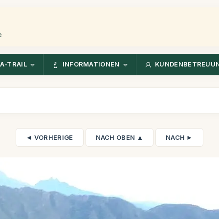
e
A-TRAIL
INFORMATIONEN
KUNDENBETREUU
◄ VORHERIGE
NACH OBEN ▲
NACH ►