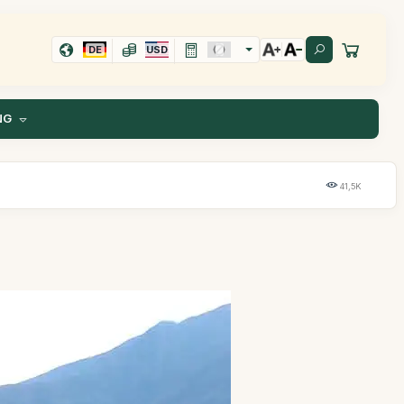
DE
USD
NG
41,5K