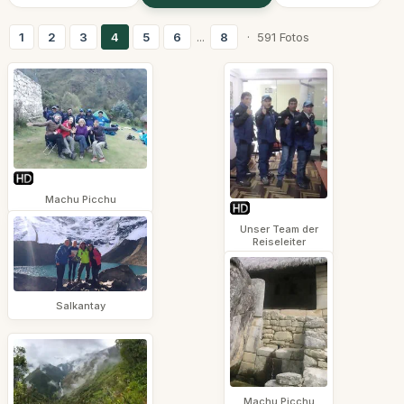
1
2
3
4
5
6
...
8
· 591 Fotos
Machu Picchu
Unser Team der
Reiseleiter
Salkantay
Machu Picchu