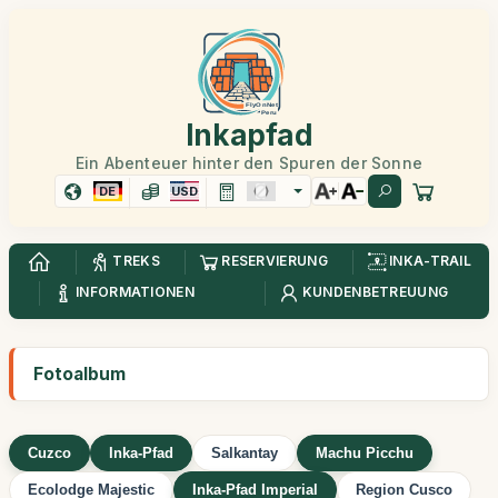
Inkapfad
Ein Abenteuer hinter den Spuren der Sonne
DE
USD
TREKS
RESERVIERUNG
INKA-TRAIL
INFORMATIONEN
KUNDENBETREUUNG
Fotoalbum
Cuzco
Inka-Pfad
Salkantay
Machu Picchu
Ecolodge Majestic
Inka-Pfad Imperial
Region Cusco