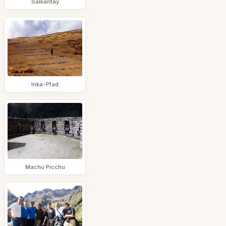
Salkantay
Inka-Pfad
Machu Picchu