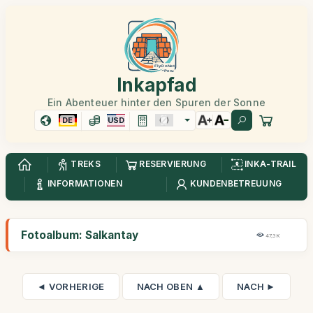
Inkapfad
Ein Abenteuer hinter den Spuren der Sonne
DE
USD
TREKS
RESERVIERUNG
INKA-TRAIL
INFORMATIONEN
KUNDENBETREUUNG
Fotoalbum: Salkantay
47,3K
◄ VORHERIGE
NACH OBEN ▲
NACH ►