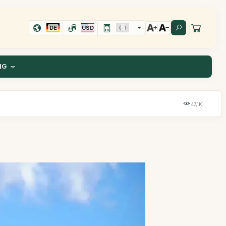
DE
USD
NG
47,1K