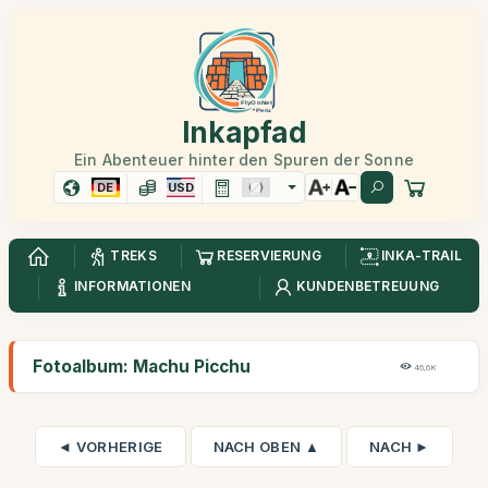
Inkapfad
Ein Abenteuer hinter den Spuren der Sonne
DE
USD
TREKS
RESERVIERUNG
INKA-TRAIL
INFORMATIONEN
KUNDENBETREUUNG
Fotoalbum: Machu Picchu
46,6K
◄ VORHERIGE
NACH OBEN ▲
NACH ►