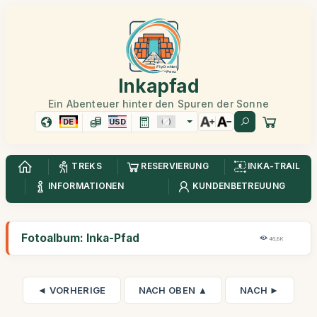
Inkapfad
Ein Abenteuer hinter den Spuren der Sonne
DE
USD
TREKS
RESERVIERUNG
INKA-TRAIL
INFORMATIONEN
KUNDENBETREUUNG
Fotoalbum: Inka-Pfad
46,8K
◄ VORHERIGE
NACH OBEN ▲
NACH ►