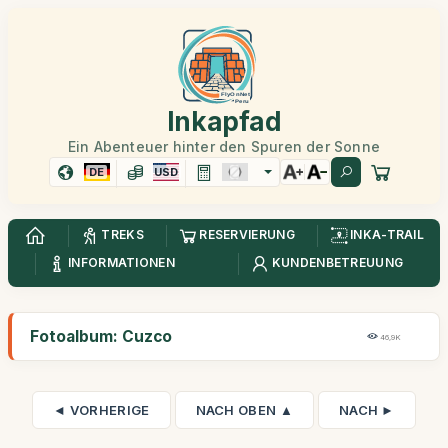
Inkapfad
Ein Abenteuer hinter den Spuren der Sonne
DE
USD
TREKS
RESERVIERUNG
INKA-TRAIL
INFORMATIONEN
KUNDENBETREUUNG
Fotoalbum: Cuzco
46,9K
◄ VORHERIGE
NACH OBEN ▲
NACH ►