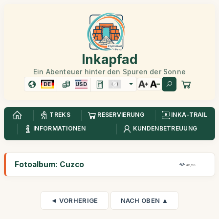
Inkapfad
Ein Abenteuer hinter den Spuren der Sonne
DE
USD
TREKS
RESERVIERUNG
INKA-TRAIL
INFORMATIONEN
KUNDENBETREUUNG
Fotoalbum: Cuzco
46,5K
◄ VORHERIGE
NACH OBEN ▲