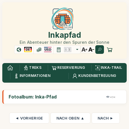
Inkapfad
Ein Abenteuer hinter den Spuren der Sonne
DE
USD
TREKS
RESERVIERUNG
INKA-TRAIL
INFORMATIONEN
KUNDENBETREUUNG
Fotoalbum: Inka-Pfad
47,1K
◄ VORHERIGE
NACH OBEN ▲
NACH ►