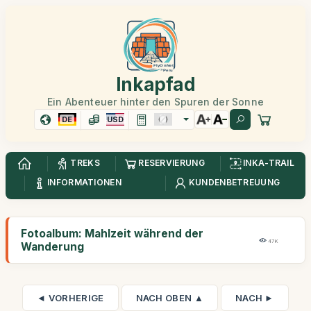
Inkapfad
Ein Abenteuer hinter den Spuren der Sonne
DE
USD
TREKS
RESERVIERUNG
INKA-TRAIL
INFORMATIONEN
KUNDENBETREUUNG
Fotoalbum: Mahlzeit während der
47K
Wanderung
◄ VORHERIGE
NACH OBEN ▲
NACH ►