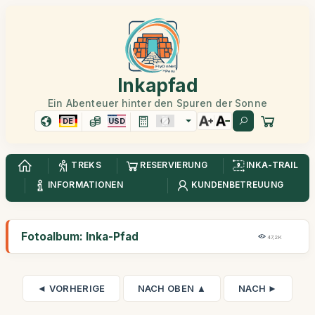
Inkapfad
Ein Abenteuer hinter den Spuren der Sonne
DE
USD
TREKS
RESERVIERUNG
INKA-TRAIL
INFORMATIONEN
KUNDENBETREUUNG
Fotoalbum: Inka-Pfad
47,2K
◄ VORHERIGE
NACH OBEN ▲
NACH ►