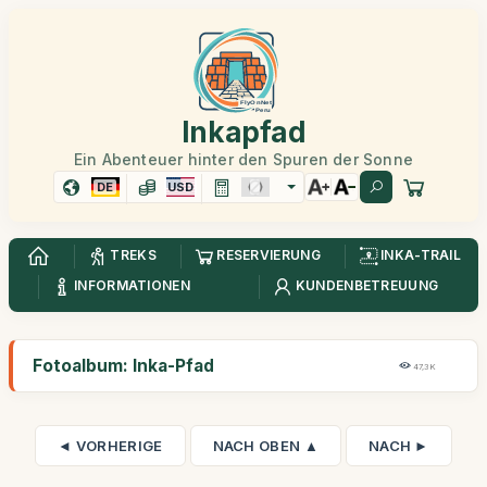
Inkapfad
Ein Abenteuer hinter den Spuren der Sonne
DE
USD
TREKS
RESERVIERUNG
INKA-TRAIL
INFORMATIONEN
KUNDENBETREUUNG
Fotoalbum: Inka-Pfad
47,3K
◄ VORHERIGE
NACH OBEN ▲
NACH ►