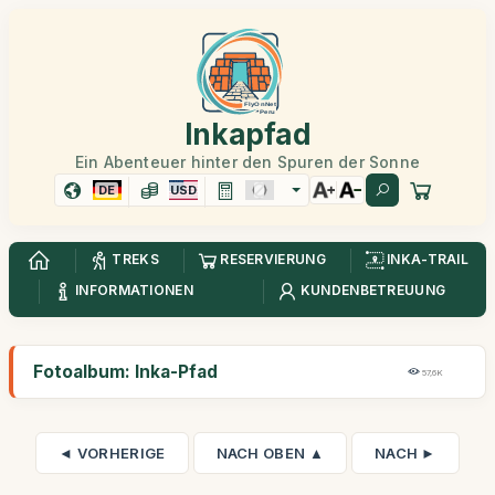
Inkapfad
Ein Abenteuer hinter den Spuren der Sonne
DE
USD
TREKS
RESERVIERUNG
INKA-TRAIL
INFORMATIONEN
KUNDENBETREUUNG
Fotoalbum: Inka-Pfad
57,6K
◄ VORHERIGE
NACH OBEN ▲
NACH ►