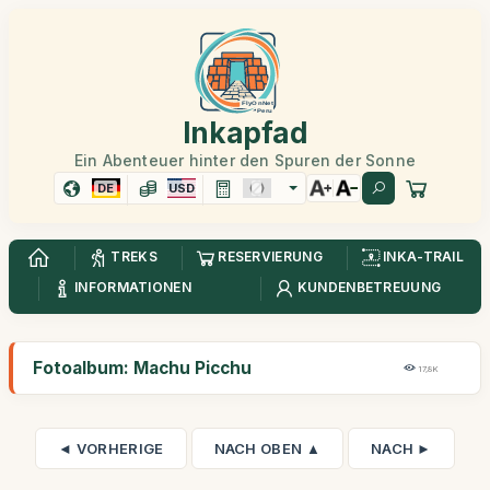
Inkapfad
Ein Abenteuer hinter den Spuren der Sonne
DE
USD
TREKS
RESERVIERUNG
INKA-TRAIL
INFORMATIONEN
KUNDENBETREUUNG
Fotoalbum: Machu Picchu
17,8K
◄ VORHERIGE
NACH OBEN ▲
NACH ►