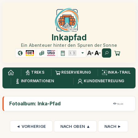
Inkapfad
Ein Abenteuer hinter den Spuren der Sonne
DE
USD
TREKS
RESERVIERUNG
INKA-TRAIL
INFORMATIONEN
KUNDENBETREUUNG
Fotoalbum: Inka-Pfad
50,4K
◄ VORHERIGE
NACH OBEN ▲
NACH ►