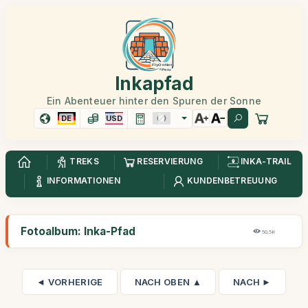
Inkapfad
Ein Abenteuer hinter den Spuren der Sonne
DE
USD
TREKS
RESERVIERUNG
INKA-TRAIL
INFORMATIONEN
KUNDENBETREUUNG
Fotoalbum: Inka-Pfad
50,5K
◄ VORHERIGE
NACH OBEN ▲
NACH ►