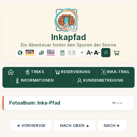
Inkapfad
Ein Abenteuer hinter den Spuren der Sonne
DE
USD
TREKS
RESERVIERUNG
INKA-TRAIL
INFORMATIONEN
KUNDENBETREUUNG
Fotoalbum: Inka-Pfad
41,9K
◄ VORHERIGE
NACH OBEN ▲
NACH ►