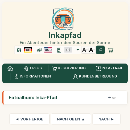
Inkapfad
Ein Abenteuer hinter den Spuren der Sonne
DE
USD
TREKS
RESERVIERUNG
INKA-TRAIL
INFORMATIONEN
KUNDENBETREUUNG
Fotoalbum: Inka-Pfad
42K
◄ VORHERIGE
NACH OBEN ▲
NACH ►