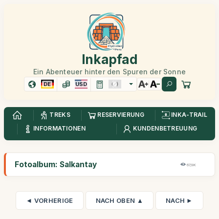
Inkapfad
Ein Abenteuer hinter den Spuren der Sonne
DE
USD
TREKS
RESERVIERUNG
INKA-TRAIL
INFORMATIONEN
KUNDENBETREUUNG
Fotoalbum: Salkantay
67,9K
◄ VORHERIGE
NACH OBEN ▲
NACH ►