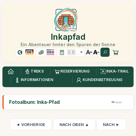
Inkapfad
Ein Abenteuer hinter den Spuren der Sonne
DE
USD
TREKS
RESERVIERUNG
INKA-TRAIL
INFORMATIONEN
KUNDENBETREUUNG
Fotoalbum: Inka-Pfad
40,6K
◄ VORHERIGE
NACH OBEN ▲
NACH ►