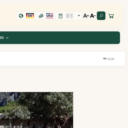
DE
USD
NG
50,8K