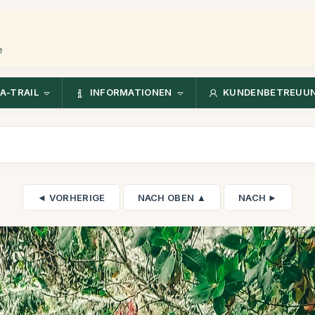
e
A-TRAIL
INFORMATIONEN
KUNDENBETREUU
◄ VORHERIGE
NACH OBEN ▲
NACH ►