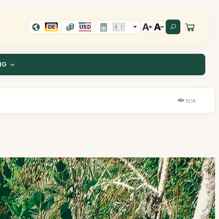
DE
USD
NG
15,1K