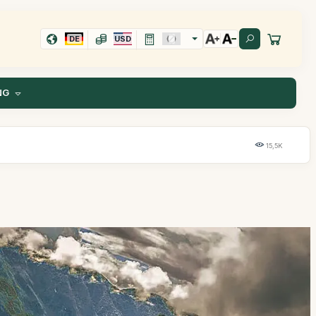
DE
USD
NG
15,5K