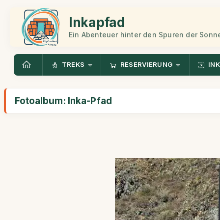
Inkapfad
Ein Abenteuer hinter den Spuren der Sonn
TREKS
RESERVIERUNG
INK
Fotoalbum: Inka-Pfad