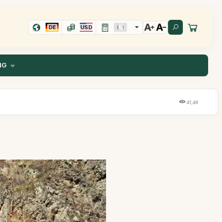
DE
USD
NG
41,4K