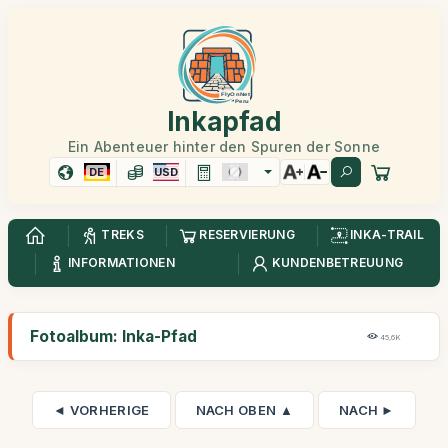
Inkapfad
Ein Abenteuer hinter den Spuren der Sonne
DE
USD
TREKS
RESERVIERUNG
INKA-TRAIL
INFORMATIONEN
KUNDENBETREUUNG
Fotoalbum: Inka-Pfad
45,6K
◄ VORHERIGE
NACH OBEN ▲
NACH ►