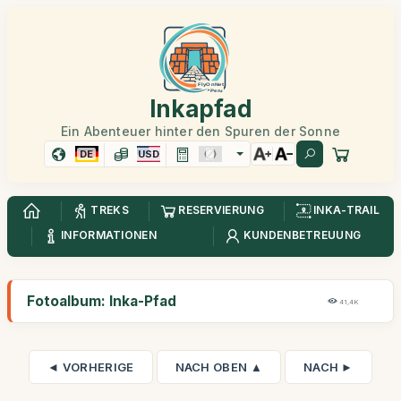
Inkapfad
Ein Abenteuer hinter den Spuren der Sonne
DE
USD
TREKS
RESERVIERUNG
INKA-TRAIL
INFORMATIONEN
KUNDENBETREUUNG
Fotoalbum: Inka-Pfad
41,4K
◄ VORHERIGE
NACH OBEN ▲
NACH ►