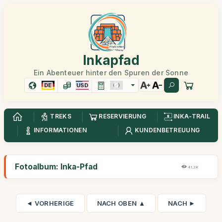
Inkapfad
Ein Abenteuer hinter den Spuren der Sonne
DE
USD
TREKS
RESERVIERUNG
INKA-TRAIL
INFORMATIONEN
KUNDENBETREUUNG
Fotoalbum: Inka-Pfad
41,3K
◄ VORHERIGE
NACH OBEN ▲
NACH ►