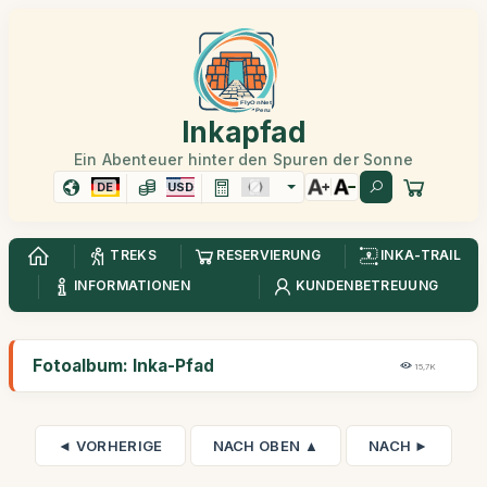
Inkapfad
Ein Abenteuer hinter den Spuren der Sonne
DE
USD
TREKS
RESERVIERUNG
INKA-TRAIL
INFORMATIONEN
KUNDENBETREUUNG
Fotoalbum: Inka-Pfad
15,7K
◄ VORHERIGE
NACH OBEN ▲
NACH ►