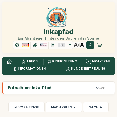
Inkapfad
Ein Abenteuer hinter den Spuren der Sonne
DE
USD
TREKS
RESERVIERUNG
INKA-TRAIL
INFORMATIONEN
KUNDENBETREUUNG
Fotoalbum: Inka-Pfad
40,9K
◄ VORHERIGE
NACH OBEN ▲
NACH ►