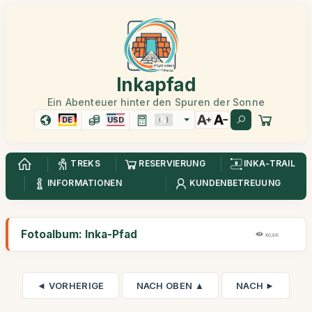
Inkapfad
Ein Abenteuer hinter den Spuren der Sonne
DE
USD
TREKS
RESERVIERUNG
INKA-TRAIL
INFORMATIONEN
KUNDENBETREUUNG
Fotoalbum: Inka-Pfad
40,8K
◄ VORHERIGE
NACH OBEN ▲
NACH ►